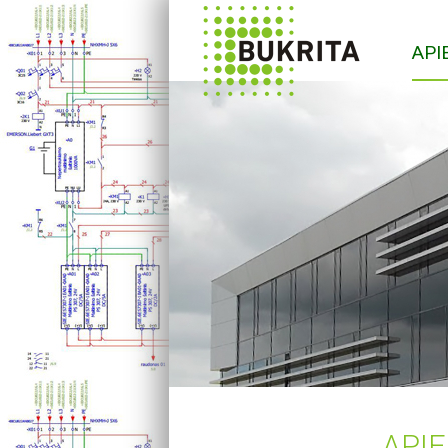
API
API