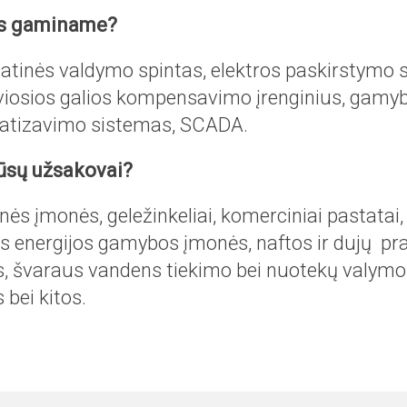
s gaminame?
tinės valdymo spintas, elektros paskirstymo 
viosios galios kompensavimo įrenginius, gamybo
tizavimo sistemas, SCADA.
ūsų užsakovai?
ės įmonės, geležinkeliai, komerciniai pastatai,
os energijos gamybos įmonės, naftos ir dujų p
, švaraus vandens tiekimo bei nuotekų valymo
 bei kitos.