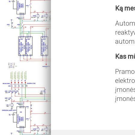
Ką me
Automa
reakty
automa
Kas m
Pramon
elektr
įmonės
įmonės