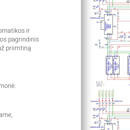
omatikos ir
os pagrindinis
už priimtiną
amonė.
jame,