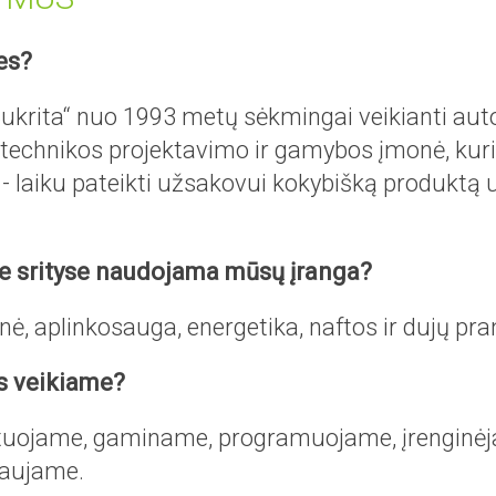
es?
ukrita“ nuo 1993 metų sėkmingai veikianti aut
otechnikos projektavimo ir gamybos įmonė, kuri
 - laiku pateikti užsakovui kokybišką produktą 
e srityse naudojama mūsų įranga?
ė, aplinkosauga, energetika, naftos ir dujų pr
s veikiame?
tuojame, gaminame, programuojame, įrenginė
aujame.