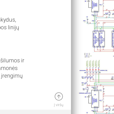
skydus,
s linijų
 šilumos ir
ramonės
 įrengimų
Į viršų