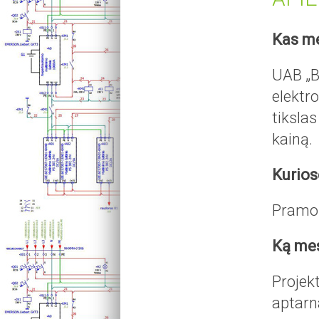
Kas m
UAB „B
elektr
tikslas
kainą.
Kurios
Pramon
Ką me
Projek
aptarn